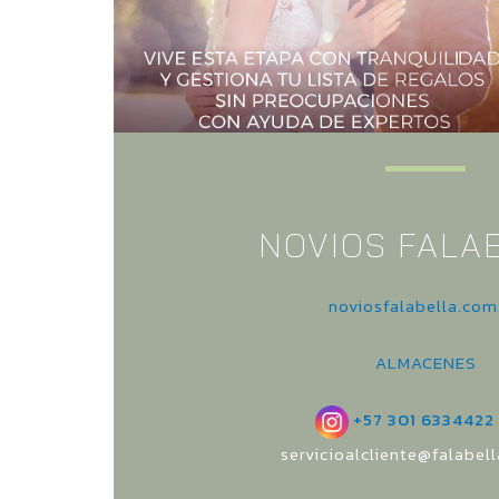
NOVIOS FALA
noviosfalabella.com
ALMACENES
+57 301 6334422
servicioalcliente@falabel