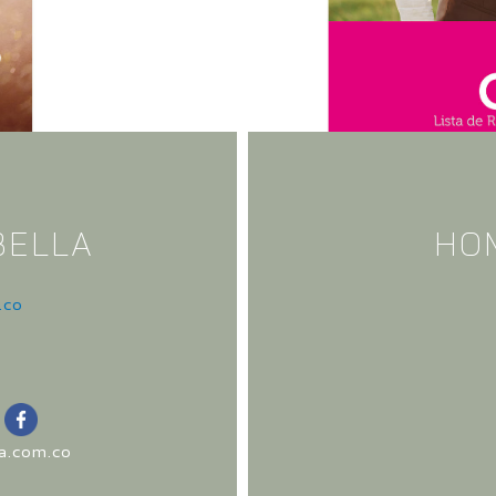
BELLA
HO
.co
la.com.co