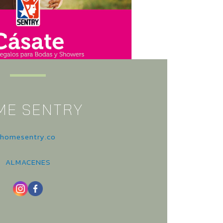
ME SENTRY
homesentry.co
ALMACENES